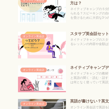
オンライン英会話
方は？
ネイティブキャンプの５分
られる？スピーキングの自
を受けるために大切な3つ
スタサプ英会話セッ
オンライン英会話
ネイティブキャンプのスタ
るレッスンの内容や金額は
ネイティブキャンプ
オンライン英会話
ネイティブキャンプの教材
と英語の聞く・読む・話す
は何となく使っていて英語
英語が書けない？英文
オンライン英会話
オンライン英会話で英語を