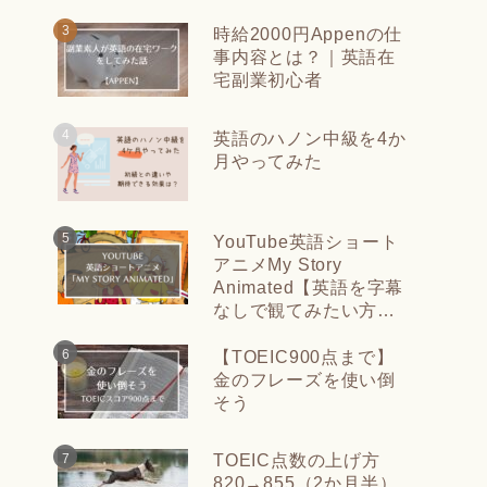
時給2000円Appenの仕
事内容とは？｜英語在
宅副業初心者
英語のハノン中級を4か
月やってみた
YouTube英語ショート
アニメMy Story
Animated【英語を字幕
なしで観てみたい方
に】
【TOEIC900点まで】
金のフレーズを使い倒
そう
TOEIC点数の上げ方
820→855（2か月半）