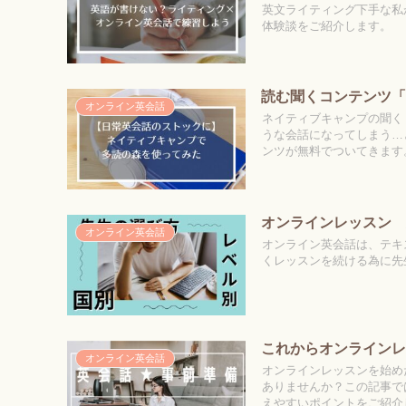
英文ライティング下手な私
体験談をご紹介します。
読む聞くコンテンツ
オンライン英会話
ネイティブキャンプの聞く
うな会話になってしまう…
ンツが無料でついてきます
オンラインレッスン
オンライン英会話
オンライン英会話は、テキ
くレッスンを続ける為に先
これからオンライン
オンライン英会話
オンラインレッスンを始め
ありませんか？この記事で
えやすいポイントをご紹介