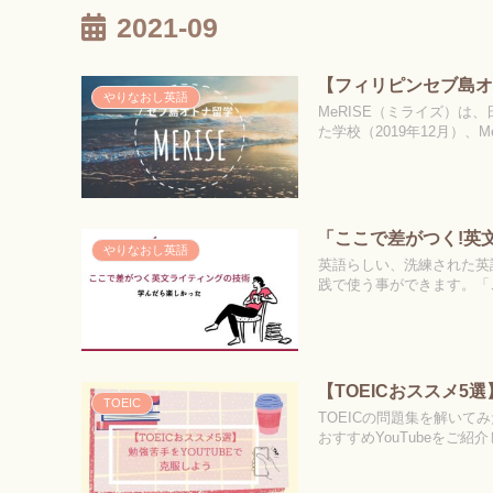
2021-09
【フィリピンセブ島オ
やりなおし英語
MeRISE（ミライズ）
た学校（2019年12月）、
「ここで差がつく!英
やりなおし英語
英語らしい、洗練された英語
践で使う事ができます。「
【TOEICおススメ5
TOEIC
TOEICの問題集を解い
おすすめYouTubeをご紹