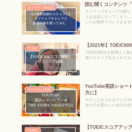
読む聞くコンテンツ
オンライン英会話
ネイティブキャンプの聞く
うな会話になってしまう…
ンツが無料でついてきます
【2021年】TOEIC
TOEIC
TOEIC600点を効率よ
策のステップをまとめてみ
YouTube英語ショー
やりなおし英語
方に】
サクッとみられるアニメYouT
女の子が変わった自分の生
【TOEICスコアアッ
TOEIC