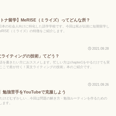
トナ留学】MeRISE（ミライズ）ってどんな所？
は、日本の社会人向けに特化した語学学校です。今回は私が以前に短期留学し
MeRISE（ミライズ）の特徴をご紹介します。
2021.09.28
文ライティングの技術」てどう？
を書きたい方におススメします。忙しい方はchapter1をやるだけでも実
ここで差が付く！英文ライティングの技術」本のご紹介です。
2021.09.26
選】勉強苦手をYouTubeで克服しよう
てみたけどむずかしい…今回は問題の解き方・勉強ルーティンを作るための
介します。