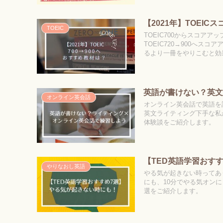
【2021年】TOEI
TOEIC
TOEIC700からスコア
TOEIC720→900へ
るより一冊をやりこむと効
英語が書けない？英文
オンライン英会話
オンライン英会話で英語を
英文ライティング下手な私
体験談をご紹介します。
【TED英語学習おす
やりなおし英語
やる気が起きない時ってあ
にも、10分でやる気オン
選をご紹介します。