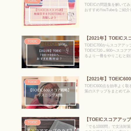
TOEIC
TOEICの問題集を解い
おすすめYouTubeをご紹
【2021年】TOEI
TOEIC
TOEIC700からスコア
TOEIC720→900へ
るより一冊をやりこむと効
【2021年】TOEIC
TOEIC
TOEIC600点を効率よ
策のステップをまとめてみ
【TOEICスコアアッ
TOEIC
「でる1000問」で文法