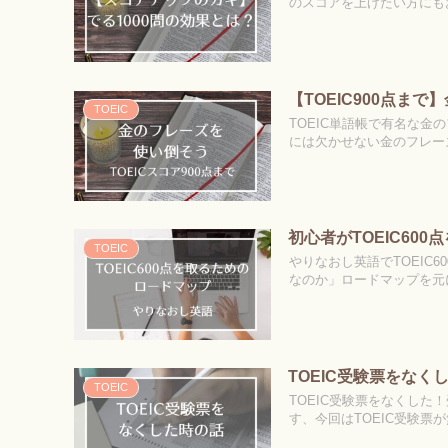
のスコアを上げたい方にも
【TOEIC900点ま
TOEIC
TOEIC単語帳で有名な金
には欠かせない金のフレー
初心者がTOEIC60
TOEIC
やりなおし英語でTOEIC
なのか」ロードマップを元
TOEIC受験票をな
TOEIC
TOEIC受験票をなくし
す、今回はTOEIC受験