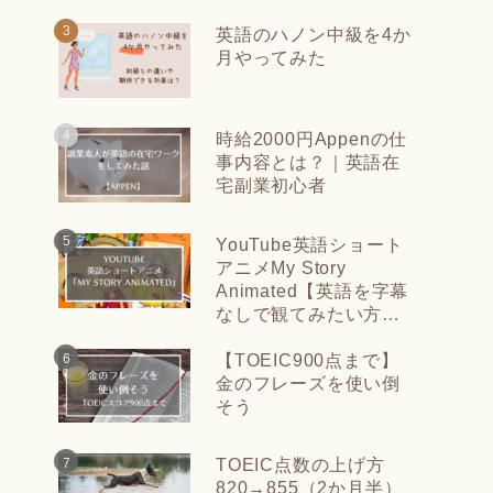
英語のハノン中級を4か
月やってみた
時給2000円Appenの仕
事内容とは？｜英語在
宅副業初心者
YouTube英語ショート
アニメMy Story
Animated【英語を字幕
なしで観てみたい方
に】
【TOEIC900点まで】
金のフレーズを使い倒
そう
TOEIC点数の上げ方
820→855（2か月半）