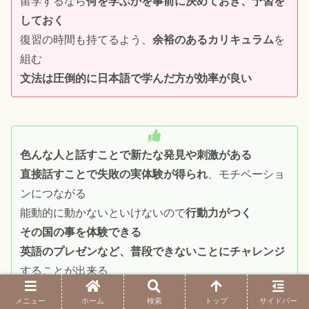
留学するなら
何を学ぶかを事前に決めておき、予習を
しておく
復習の時間も持てるよう、
余裕のあるカリキュラム
を
組む
文法は圧倒的に日本語で学んだ方が効率が良い
色んな人と話すことで新たな発見や刺激がある
直接話すことで失敗の実体験が得られ
、モチベーショ
ンにつながる
能動的に動かないといけないので
行動力がつく
その国の事を体験できる
英語のプレゼンなど、普段できないことにチャレンジ
することが出来る
メニュー
ホーム
検索
トップ
サイドバー