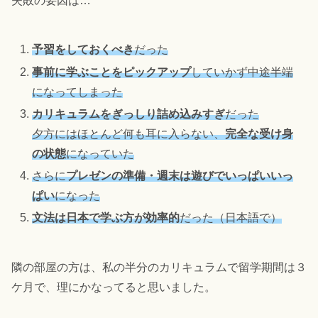
失敗の要因は…
予習をしておくべき
だった
事前に学ぶことをピックアップ
していかず中途半端
になってしまった
カリキュラムをぎっしり詰め込みすぎ
だった
夕方にはほとんど何も耳に入らない、
完全な受け身
の状態
になっていた
さらに
プレゼンの準備・週末は遊びでいっぱいいっ
ぱい
になった
文法は日本で学ぶ方が効率的
だった（日本語で）
隣の部屋の方は、私の半分のカリキュラムで留学期間は３
ケ月で、理にかなってると思いました。